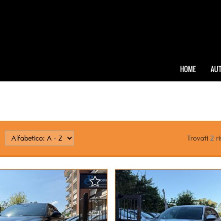
HOME
AUT
Trovati
2
ri