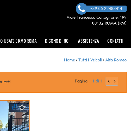
+39 06 22483414
Viale Francesco Caltagirone, 199
00132 ROMA (RM)
O USATE E KM0 ROMA
DICONO DI NOI
ASSISTENZA
CONTATTI
Home
/
Tutti I Veicoli
/
Alfa Romeo
Pagina:
1 di 1
sultati