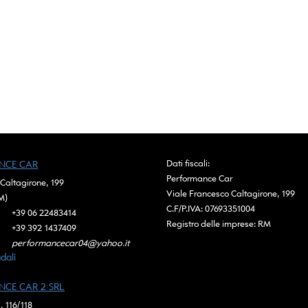
ne integrale • USB • Vetri oscurati •
nte in pelle • Volante multifunzione
ldabile
Dati fiscali:
NCE CAR
Performance Car
Caltagirone, 199
Viale Francesco Caltagirone, 199
M)
C.F/P.IVA:
07693351004
+39 06 22483414
Registro delle imprese:
RM
+39 392 1437409
performancecar04@yahoo.it
dali
CE CAR 2 SRL
, 116/118