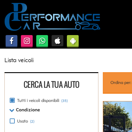
HOME
Le
tue
preferenze
AUTO USATE E KM0 ROMA
di
consenso
DICONO DI NOI
Il
seguente
pannello
Lista veicoli
ASSISTENZA
ti
consente
di
CONTATTI
esprimere
CERCA LA TUA AUTO
Ordina per:
le
tue
preferenze
Tutti i veicoli disponibili
(35)
di
Condizione
consenso
alle
Usato
(2)
tecnologie
di