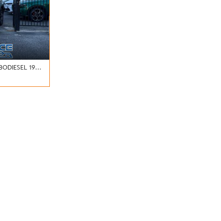
CV AT8 Q4 SPRINT*24M.G.*CL19*
 • Argento
tive Cruise
 Airbag
alli elettrici •
arPlay •
 • Autoradio
tooth •
in lega •
ze • Chiusura
ata senza
lecomandata •
omatico, 2 zone
ollo elettronico
ontrollo vocale •