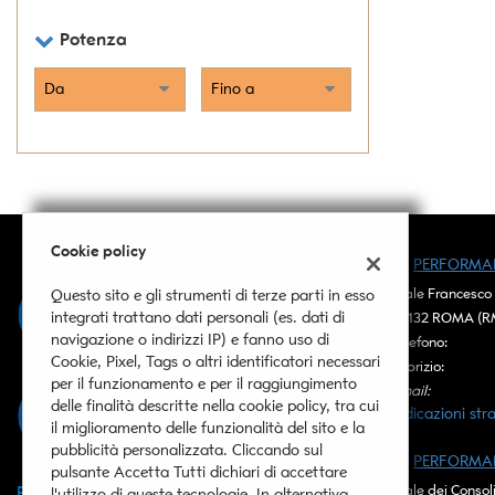
tta
screen • Trazio
ti
Potenza
Vivavoce • Vola
• Volante risca
mpre
Cookie necessari
ilitato
Cookie delle preferenze
Cookie per il miglioramento dell'esperienza utente
Cookie policy
PERFORMA
Cookie analitici
Viale Francesco 
Questo sito e gli strumenti di terze parti in esso
00132 ROMA (R
integrati trattano dati personali (es. dati di
navigazione o indirizzi IP) e fanno uso di
Telefono:
Cookie di marketing
Cookie, Pixel, Tags o altri identificatori necessari
Fabrizio:
per il funzionamento e per il raggiungimento
Email:
delle finalità descritte nella cookie policy, tra cui
Indicazioni stra
il miglioramento delle funzionalità del sito e la
pubblicità personalizzata. Cliccando sul
PERFORMAN
pulsante Accetta Tutti dichiari di accettare
Viale dei Consoli
Performancecar
l'utilizzo di queste tecnologie. In alternativa