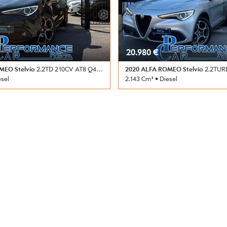
20.980 €
MEO Stelvio
2.2TD 210CV AT8 Q4 VELOCE *24M.G.*TETTO*C.L.20*
2020 ALFA ROMEO Stelvio
2.2TURBODIESEL 190
esel
2.143 Cm³ • Diesel
ambio Automatico (8) • Nero
89.000 Km • Cambio Automatico (8)
 5 Porte • ABS • Adaptive Cruise
metallizzato • 5 Porte • ABS • Adap
g • Airbag laterali • Airbag
Control • Airbag • Airbag laterali •
rbag testa • Alzacristalli elettrici •
Passeggero • Airbag testa • Alzacrist
 Antifurto • Apple CarPlay •
Android Auto • Antifurto • Apple C
aglianti • Autoradio • Autoradio
Assistente abbaglianti • Autoradio
d spot monitor • Bluetooth •
digitale • Blind spot monitor • Blue
• Bracciolo • Cerchi in lega •
Boardcomputer • Bracciolo • Cerchi 
matica per emergenze • Chiusura
Chiamata automatica per emergen
• Chiusura centralizzata senza
centralizzata • Chiusura centralizz
ura centralizzata telecomandata •
chiave • Chiusura centralizzata te
 • Climatizzatore automatico, 2 zone
Climatizzatore • Climatizzatore aut
omatico clima • Controllo elettronico
• Controllo automatico clima • Contr
Controllo trazione • Controllo vocale •
della corsia • Controllo trazione • C