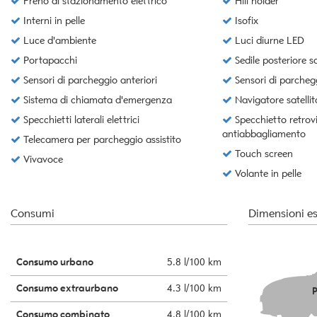
Freno di stazionamento elettrico
Hill holder
tta
ti
Interni in pelle
Isofix
Luce d'ambiente
Luci diurne LED
Portapacchi
Sedile posteriore s
mpre
Cookie necessari
Sensori di parcheggio anteriori
Sensori di parchegg
ilitato
Sistema di chiamata d'emergenza
Navigatore satellit
Cookie delle preferenze
Specchietti laterali elettrici
Specchietto retrov
antiabbagliamento
Telecamera per parcheggio assistito
Cookie per il miglioramento dell'esperienza utente
Touch screen
Vivavoce
Volante in pelle
Cookie analitici
Consumi
Dimensioni es
Cookie di marketing
Consumo urbano
5.8 l/100 km
Consumo extraurbano
4.3 l/100 km
P
Consumo combinato
4.8 l/100 km