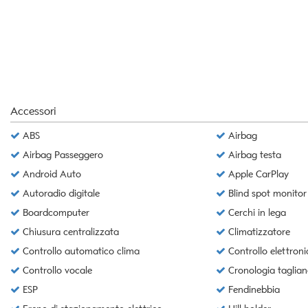
questi
strumenti
di
tracciamento
si
rimanda
alla
cookie
Accessori
policy.
ABS
Airbag
Puoi
rivedere
Airbag Passeggero
Airbag testa
e
Android Auto
Apple CarPlay
modificare
le
Autoradio digitale
Blind spot monitor
tue
Boardcomputer
Cerchi in lega
scelte
Chiusura centralizzata
Climatizzatore
in
qualsiasi
Controllo automatico clima
Controllo elettroni
momento.
Controllo vocale
Cronologia taglian
ESP
Fendinebbia