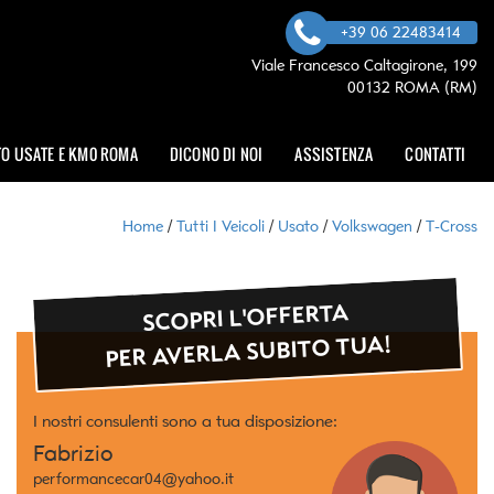
+39 06 22483414
Viale Francesco Caltagirone, 199
00132 ROMA (RM)
O USATE E KM0 ROMA
DICONO DI NOI
ASSISTENZA
CONTATTI
Home
/
Tutti I Veicoli
/
Usato
/
Volkswagen
/
T-Cross
SCOPRI L'OFFERTA
PER AVERLA SUBITO TUA!
I nostri consulenti sono a tua disposizione:
Fabrizio
performancecar04@yahoo.it