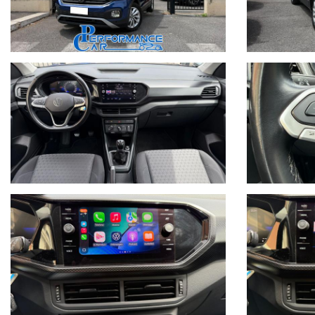
VOLANTE SPORTIVO IN PELLE MULTIFUNZIONE
CRUISE CONTROL
LIMITATORE
COMPUTER DI BORDO
COMANDI VOCALI
SENSORE LUCI
SENSORE PIOGGIA
SENSORI MONITORAGGIO PRESSIONE PNEUMATICI
LANE ASSIST
FRENATA D'EMERGENZA
VIRTUAL COCKPIT
RADIO CON SCHERMO DIGITALE A COLORI TOUCHSCREEN C
USB
TELEFONO CON BLUETOOTH
NAVIGATORE
APPLE CARPLAY
ANDROID AUTO
CLIMATIZZATORE