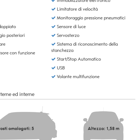
Immobilizzatore elettronico
Limitatore di velocità
Monitoraggio pressione pneumatici
doppiato
Sensore di luce
io posteriori
Servosterzo
are
Sistema di riconoscimento della
stanchezza
isore con funzione
Start/Stop Automatico
USB
Volante multifunzione
terne ed interne
osti omologati: 5
Altezza: 1,58 m