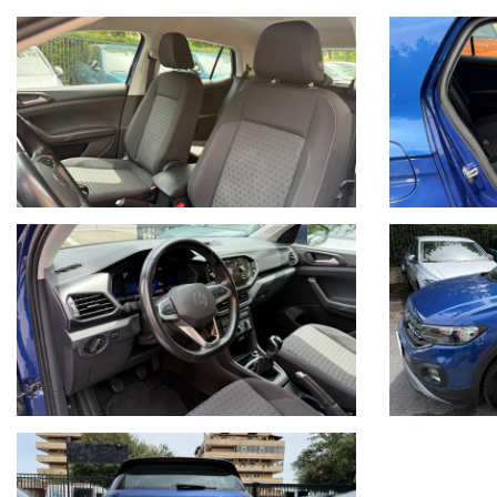
ESP
START & STOP
6 AIRBAG
6 MARCE