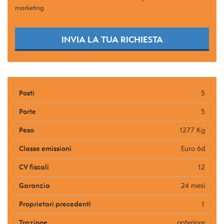
marketing
INVIA LA TUA RICHIESTA
Posti
5
Porte
5
Peso
1277 Kg
Classe emissioni
Euro 6d
CV fiscali
12
Garanzia
24 mesi
Proprietari precedenti
1
Trazione
anteriore