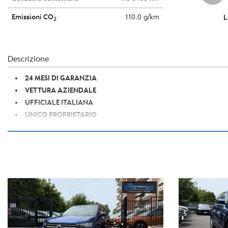
Emissioni CO
110.0 g/km
L
2
Descrizione
24 MESI DI GARANZIA
VETTURA AZIENDALE
UFFICIALE ITALIANA
UNICO PROPRIETARIO
CHILOMETRAGGIO CERTIFICATO
VETTURA OMOLOGATA PER NEOPATENTATI
CERCHI IN LEGA DA 16"
LED DIURNI
STOP LED
SENSORI DI PARCHEGGIO ANTERIORI E POSTERIORI
BARRE PORTATUTTO
4 VETRI ELETTRICI
SPECCHIETTI ELETTRICI RICHIUDIBILI