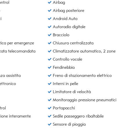
ntrol
Airbag
o
Airbag posteriore
i
Android Auto
Autoradio digitale
Bracciolo
ica per emergenze
Chiusura centralizzata
zzata telecomandata
Climatizzatore automatico, 2 zone
Controllo vocale
Fendinebbia
a assistita
Freno di stazionamento elettrico
ettronico
Interni in pelle
Limitatore di velocità
Monitoraggio pressione pneumatici
rol
Portapacchi
ione interamente
Sedile passeggero ribaltabile
Sensore di pioggia