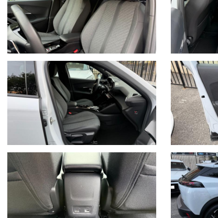
APPLE CARPLAY
ANDROID AUTO
CAMBIO AUTOMATICO E SEQUENZIALE CON PADDLE AL VOL
SEDILI SPORTIVI MISTO PELLE CON SUPPORTO LOMBARE ELET
BRACCIOLO
CLIMATIZZATORE AUTOMATICO BI-ZONA
DRIVE MODE
6 AIRBAG
ESP
START & STOP