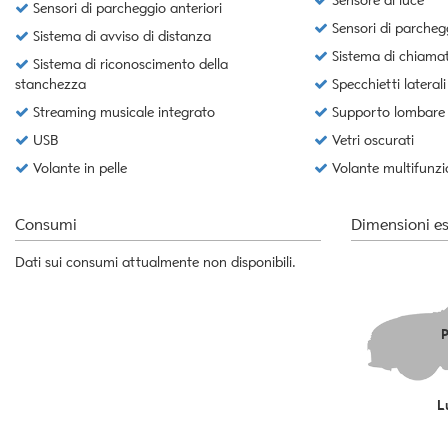
Sensore di luce
tta
Sensori di parcheggio anteriori
ti
Sensori di parchegg
Sistema di avviso di distanza
Sistema di chiama
Sistema di riconoscimento della
stanchezza
Specchietti laterali 
mpre
Cookie necessari
Streaming musicale integrato
Supporto lombare
ilitato
USB
Vetri oscurati
Cookie delle preferenze
Volante in pelle
Volante multifunzi
Cookie per il miglioramento dell'esperienza utente
Consumi
Dimensioni es
Cookie analitici
Dati sui consumi attualmente non disponibili.
Cookie di marketing
P
L