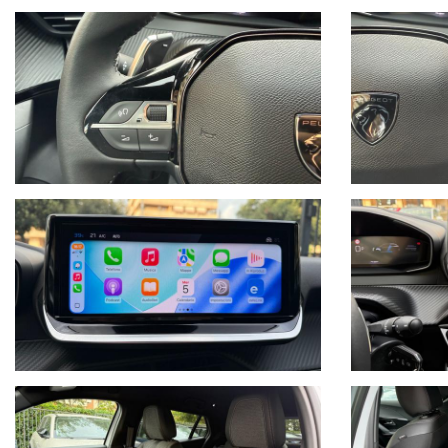
COMPUTER DI BORDO
CRUISE CONTROL ADATTIVO
LIMITATORE
COMANDI VOCALI
VOLANTE SPORTIVO IN PELLE MULTIFUNZIONE
VIRTUAL COCKPIT
LANE ASSIST
HILL HOLDER
FRENATA D'EMERGENZA
RICONOSCIMENTO DEI SEGNALI STRADALI
SISTEMA DI RICONOSCIMENTO DELLA STANCHEZZA
SISTEMA DI PARCHEGGIO AUTOMATICO
SENSORE LUCI
SENSORE PIOGGIA
SENSORI MONITORAGGIO PRESSIONE PNEUMATICI
RADIO CON SCHERMO DIGITALE A COLORI TOUCHSCREEN C
USB
TELEFONO CON BLUETOOTH
NAVIGATORE