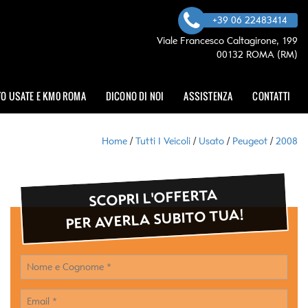
+39 06 22483414
Viale Francesco Caltagirone, 199
00132 ROMA (RM)
O USATE E KM0 ROMA
DICONO DI NOI
ASSISTENZA
CONTATTI
Home
/
Tutti I Veicoli
/
Usato
/
Peugeot
/
2008
SCOPRI L'OFFERTA
PER AVERLA SUBITO TUA!