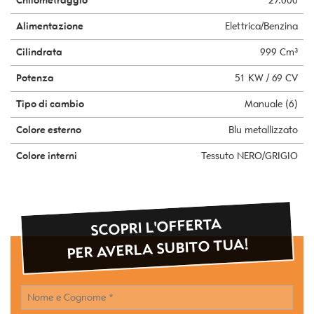
Chilometraggio
27.000
questi
Alimentazione
Elettrica/Benzina
strumenti
di
Cilindrata
999 Cm³
tracciamento
si
Potenza
51 KW / 69 CV
rimanda
alla
Tipo di cambio
Manuale (6)
cookie
policy.
Colore esterno
Blu metallizzato
Puoi
rivedere
Colore interni
Tessuto NERO/GRIGIO
e
modificare
le
tue
SCOPRI L'OFFERTA
scelte
in
PER AVERLA SUBITO TUA!
qualsiasi
momento.