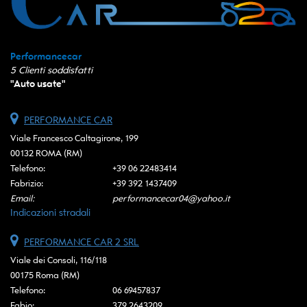
Performancecar
5
Clienti soddisfatti
"
Auto usate
"
PERFORMANCE CAR
Viale Francesco Caltagirone, 199
00132 ROMA (RM)
Telefono:
+39 06 22483414
Fabrizio:
+39 392 1437409
Email:
performancecar04@yahoo.it
Indicazioni stradali
PERFORMANCE CAR 2 SRL
Viale dei Consoli, 116/118
00175 Roma (RM)
Telefono:
06 69457837
Fabio:
379 2643209