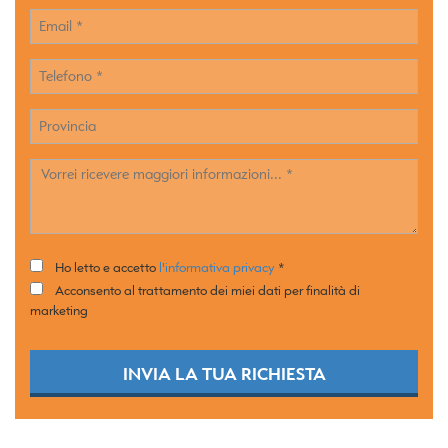
tta
ti
mpre
Cookie necessari
ilitato
Cookie delle preferenze
Cookie per il miglioramento dell'esperienza utente
Cookie analitici
Ho letto e accetto
l'informativa privacy
*
Acconsento al trattamento dei miei dati per finalità di
Cookie di marketing
marketing
Leggi
INVIA LA TUA RICHIESTA
la
cookie
policy