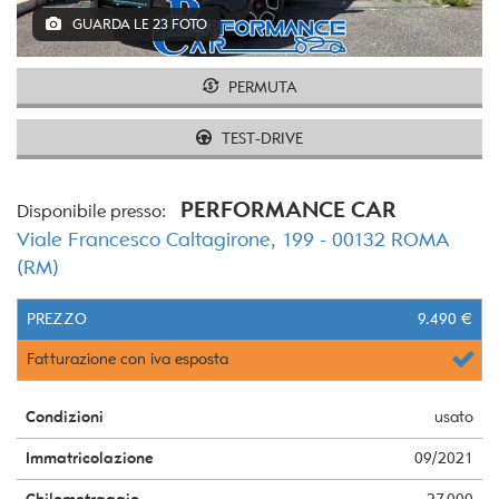
tracciamento
GUARDA LE 23 FOTO
che
adottiamo
per
PERMUTA
offrire
le
TEST-DRIVE
funzionalità
e
svolgere
PERFORMANCE CAR
le
Disponibile presso:
attività
Viale Francesco Caltagirone, 199 - 00132 ROMA
di
(RM)
seguito
descritte.
Per
PREZZO
9.490 €
ottenere
Fatturazione con iva esposta
maggiori
informazioni
sull'utilità
Condizioni
usato
e
sul
Immatricolazione
09/2021
funzionamento
di