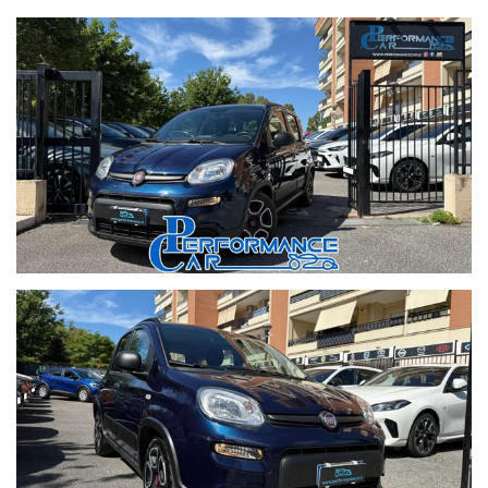
FENDINEBBIA
LU CI DIURNE
VETRI ELETTRICI
CHIUSURE CENTRALIZZATE CON IMMOBILIZZATORE E
ANTIFURTO
COMPUTER DI BORDO
VOLANTE MULTIFUNZIONE
COMANDI VOCALI
RADIO CON SCHERMO DIGITALE A COLORI DA 10.1"
TOUCHSCREEN CON COMANDI AL VOLANTE
NAVIGATORE
APPLE CARPLAY
ANDROID AUTO
USB
CLIMATIZZATORE AUTOMATICO
SERVOSTERZO CITY
ASR
4 AIRBAG
START&STOP