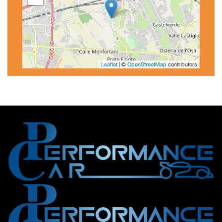
Leaflet
| ©
OpenStreetMap
contributors