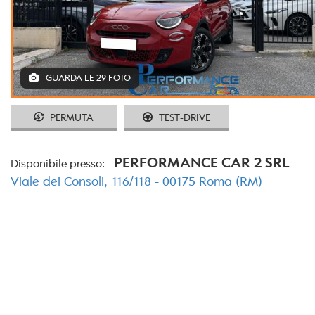
tracciamento
che
adottiamo
per
offrire
le
GUARDA LE 29 FOTO
funzionalità
e
svolgere
PERMUTA
TEST-DRIVE
le
attività
di
PERFORMANCE CAR 2 SRL
Disponibile presso:
seguito
Viale dei Consoli, 116/118 - 00175 Roma (RM)
descritte.
Per
ottenere
maggiori
informazioni
sull'utilità
e
sul
funzionamento
di