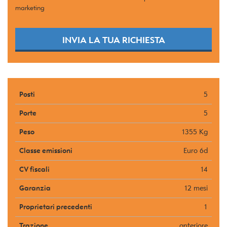
marketing
INVIA LA TUA RICHIESTA
Posti
5
Porte
5
Peso
1355 Kg
Classe emissioni
Euro 6d
CV fiscali
14
Garanzia
12 mesi
Proprietari precedenti
1
Trazione
anteriore