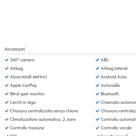
questi
strumenti
di
tracciamento
si
rimanda
alla
cookie
Accessori
policy.
360° camera
ABS
Puoi
rivedere
Airbag
Airbag laterali
e
Alzacristalli elettrici
Android Auto
modificare
le
Apple CarPlay
Autoradio
tue
Blind spot monitor
Bluetooth
scelte
Cerchi in lega
Chiamata automat
in
qualsiasi
Chiusura centralizzata senza chiave
Chiusura centrali
momento.
Climatizzatore automatico, 2 zone
Controllo automat
Controllo trazione
Controllo vocale