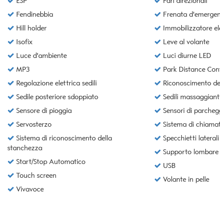
ESP
Fari direzionali
tta
ti
Fendinebbia
Frenata d'emergenz
Hill holder
Immobilizzatore el
Isofix
Leve al volante
mpre
Cookie necessari
Luce d'ambiente
Luci diurne LED
ilitato
MP3
Park Distance Cont
Cookie delle preferenze
Regolazione elettrica sedili
Riconoscimento dei 
Sedile posteriore sdoppiato
Sedili massaggiant
Cookie per il miglioramento dell'esperienza utente
Sensore di pioggia
Sensori di parchegg
Servosterzo
Sistema di chiama
Cookie analitici
Sistema di riconoscimento della
Specchietti laterali 
stanchezza
Supporto lombare
Cookie di marketing
Start/Stop Automatico
USB
Touch screen
Volante in pelle
Vivavoce