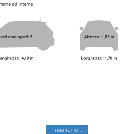
terne ed interne
osti omologati: 5
Altezza: 1,53 m
unghezza: 4,18 m
Larghezza: 1,78 m
LEGGI TUTTO...