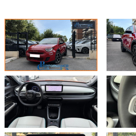
FARI FULL LED
LED DIURNI
STOP LED
FENDINEBBIA
VETRI POSTERIORI PRIVACY
PORTELLONE APRIBILE ELETTRICAMENTE
CROMATURE ESTERNE / INTERNE
SENSORI DI PARCHEGGIO 360°
4 TELECAMERE CON VISIONE 360°
KEYLESS GO
4 VETRI ELETTRICI
SPECCHIETTI ELETTRICI RICHIUDIBILI CON INDICATORI DELL
SENSORE LUCI
SENSORE PIOGGIA
SENSORI MONITORAGGIO PRESSIONE PNEUMATICI
CRUISE CONTROL ADATTIVO
LANE ASSIST
FRENATA D'EMERGENZA
RICONOSCIMENTO DELLA STANCHEZZA