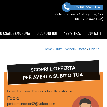
+39 06 22483414
Viale Francesco Caltagirone, 199
00132 ROMA (RM)
O USATE E KM0 ROMA
DICONO DI NOI
ASSISTENZA
CONTATTI
Home
/
Tutti I Veicoli
/
Usato
/
Fiat
/
600
SCOPRI L'OFFERTA
PER AVERLA SUBITO TUA!
I nostri consulenti sono a tua disposizione:
Fabio
performancecar02@yahoo.com