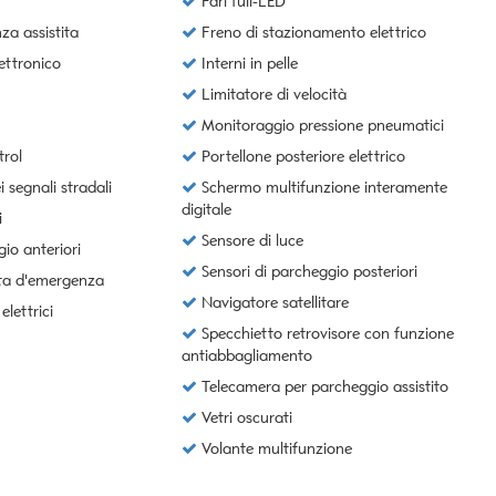
Fari full-LED
a assistita
Freno di stazionamento elettrico
ettronico
Interni in pelle
Limitatore di velocità
Monitoraggio pressione pneumatici
rol
Portellone posteriore elettrico
segnali stradali
Schermo multifunzione interamente
digitale
i
Sensore di luce
io anteriori
Sensori di parcheggio posteriori
ta d'emergenza
Navigatore satellitare
elettrici
Specchietto retrovisore con funzione
antiabbagliamento
Telecamera per parcheggio assistito
Vetri oscurati
Volante multifunzione