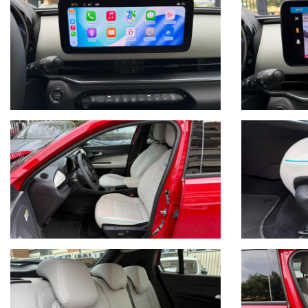
RICONOSCIMENTO DEI SEGNALI STRADALI
HILL HOLDER
COMPUTER DI BORDO
COMANDI VOCALI
VOLANTE IN PELLE MULTIFUNZIONE
RADIO CON SCHERMO DIGITALE A COLORI TOUCH SCREEN C
USB
USB-C
TELEFONO CON BLUETOOTH
NAVIGATORE
APPLE CARPLAY WI-FI
ANDROID AUTO WI-FI
CARICATORE SMARTPHONE WIRELESS
CLIMATIZZATORE AUTOMATICO
CAMBIO AUTOMATICO E SEQUENZIALE CON PADDLE AL VOL
SEDILI IN PELLE TOTALE CON LOGHI FIAT IN AZZURRO TIFFA
SEDILI ELETTRICI , RISCALDABILI CON SUPPORTO LOMBARE 
ESP