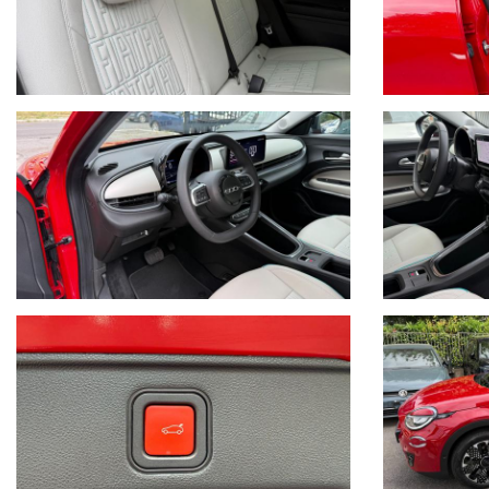
START & STOP
6 AIRBAG