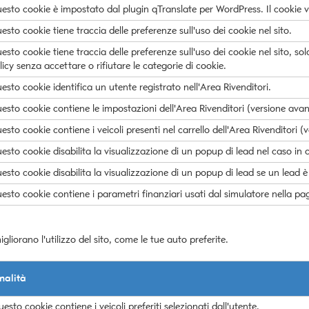
esto cookie è impostato dal plugin qTranslate per WordPress. Il cookie vien
esto cookie tiene traccia delle preferenze sull'uso dei cookie nel sito.
esto cookie tiene traccia delle preferenze sull'uso dei cookie nel sito, so
licy senza accettare o rifiutare le categorie di cookie.
esto cookie identifica un utente registrato nell'Area Rivenditori.
esto cookie contiene le impostazioni dell'Area Rivenditori (versione avan
esto cookie contiene i veicoli presenti nel carrello dell'Area Rivenditori 
esto cookie disabilita la visualizzazione di un popup di lead nel caso in 
esto cookie disabilita la visualizzazione di un popup di lead se un lead è
esto cookie contiene i parametri finanziari usati dal simulatore nella pag
iorano l'utilizzo del sito, come le tue auto preferite.
nalità
esto cookie contiene i veicoli preferiti selezionati dall'utente.