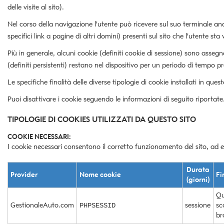
tracciamento
delle visite al sito).
che
adottiamo
Nel corso della navigazione l'utente può ricevere sul suo terminale anch
per
specifici link a pagine di altri domini) presenti sul sito che l'utente sta 
offrire
Più in generale, alcuni cookie (definiti cookie di sessione) sono asseg
le
funzionalità
(definiti persistenti) restano nel dispositivo per un periodo di tempo p
e
Le specifiche finalità delle diverse tipologie di cookie installati in ques
svolgere
le
Puoi disattivare i cookie seguendo le informazioni di seguito riportate
attività
di
TIPOLOGIE DI COOKIES UTILIZZATI DA QUESTO SITO
seguito
descritte.
COOKIE NECESSARI:
Per
I cookie necessari consentono il corretto funzionamento del sito, ad e
ottenere
maggiori
Durata
informazioni
Provider
Nome cookie
Fi
(giorni)
sull'utilità
e
Qu
sul
GestionaleAuto.com
sessione
sc
PHPSESSID
funzionamento
br
di