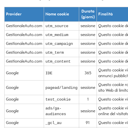
Durata
Provider
Nome cookie
Finalità
(giorni)
GestionaleAuto.com
sessione
Questo cookie de
utm_source
GestionaleAuto.com
sessione
Questo cookie de
utm_medium
GestionaleAuto.com
sessione
Questo cookie de
utm_campaign
GestionaleAuto.com
sessione
Questo cookie de
utm_term
GestionaleAuto.com
sessione
Questo cookie def
utm_content
Questo cookie vie
Google
365
IDE
annunci pubblicit
Questo cookie rac
Google
sessione
pagead/landing
sito Web di limit
Google
1
Questo cookie vie
test_cookie
Questo cookie vi
ads/ga-
Google
sessione
online del visitat
audiences
Google
91
Questo cookie vie
_gcl_au