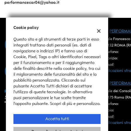
performancecar04@yahoo.it
Cookie policy
PERFORMA
Viale Francesco 
Questo sito e gli strumenti di terze parti in esso
00132 ROMA (R
integrati trattano dati personali (es. dati di
navigazione o indirizzi IP) e fanno uso di
Telefono:
Cookie, Pixel, Tags o altri identificatori necessari
Fabrizio:
per il funzionamento e per il raggiungimento
Email:
delle finalità descritte nella cookie policy, tra cui
Indicazioni stra
il miglioramento delle funzionalità del sito e la
pubblicità personalizzata. Cliccando sul
PERFORMAN
pulsante Accetta Tutti dichiari di accettare
Viale dei Consoli
Performancecar
l'utilizzo di queste tecnologie. In alternativa
00175 Roma (R
5
Clienti soddisfatti
puoi personalizzare le tue scelte tramite
Leggi
"
Auto usate
"
Telefono:
l'apposito pulsante. Scopri di più e personalizza.
la
Fabio:
cookie
Email:
policy
Accetta tutti
Indicazioni stra