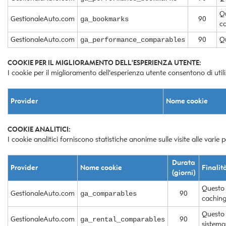
tta
ti
Qu
GestionaleAuto.com
90
ga_bookmarks
ca
GestionaleAuto.com
90
Qu
ga_performance_comparables
mpre
Cookie necessari
ilitato
COOKIE PER IL MIGLIORAMENTO DELL'ESPERIENZA UTENTE:
I cookie per il miglioramento dell'esperienza utente consentono di util
Cookie delle preferenze
Provider
Nome cookie
Cookie per il miglioramento dell'esperienza utente
COOKIE ANALITICI:
Cookie analitici
I cookie analitici forniscono statistiche anonime sulle visite alle varie p
Cookie di marketing
Durata
Provider
Nome cookie
Finalit
(giorni)
Questo 
GestionaleAuto.com
90
ga_comparables
caching
Questo 
GestionaleAuto.com
90
ga_rental_comparables
sistema