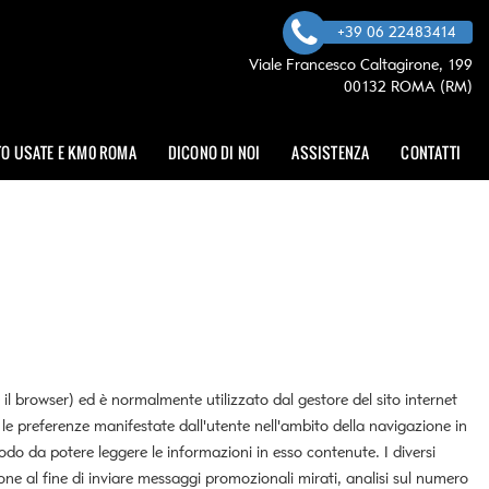
+39 06 22483414
Viale Francesco Caltagirone, 199
00132 ROMA (RM)
O USATE E KM0 ROMA
DICONO DI NOI
ASSISTENZA
CONTATTI
 il browser) ed è normalmente utilizzato dal gestore del sito internet
 le preferenze manifestate dall'utente nell'ambito della navigazione in
 modo da potere leggere le informazioni in esso contenute. I diversi
one al fine di inviare messaggi promozionali mirati, analisi sul numero