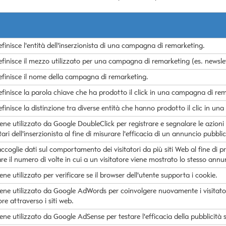
finisce l'entità dell'inserzionista di una campagna di remarketing.
finisce il mezzo utilizzato per una campagna di remarketing (es. newslet
finisce il nome della campagna di remarketing.
finisce la parola chiave che ha prodotto il click in una campagna di re
inisce la distinzione tra diverse entità che hanno prodotto il clic in un
ne utilizzato da Google DoubleClick per registrare e segnalare le azioni d
ari dell'inserzionista al fine di misurare l'efficacia di un annuncio pubbli
coglie dati sul comportamento dei visitatori da più siti Web al fine di pr
are il numero di volte in cui a un visitatore viene mostrato lo stesso annu
ne utilizzato per verificare se il browser dell'utente supporta i cookie.
ene utilizzato da Google AdWords per coinvolgere nuovamente i visitator
ore attraverso i siti web.
ne utilizzato da Google AdSense per testare l'efficacia della pubblicità su t