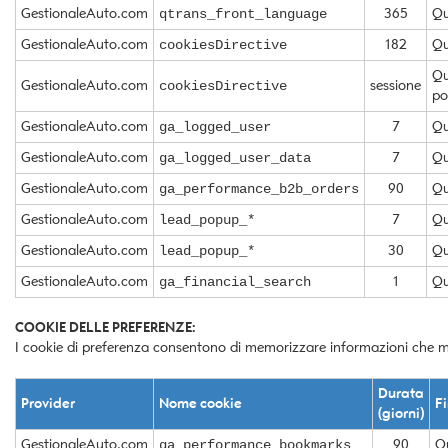
GestionaleAuto.com
365
Qu
qtrans_front_language
questi
strumenti
GestionaleAuto.com
182
Qu
cookiesDirective
di
Qu
tracciamento
GestionaleAuto.com
sessione
cookiesDirective
po
si
rimanda
GestionaleAuto.com
7
Qu
ga_logged_user
alla
GestionaleAuto.com
7
Qu
ga_logged_user_data
cookie
policy.
GestionaleAuto.com
90
Qu
ga_performance_b2b_orders
Puoi
rivedere
GestionaleAuto.com
7
Qu
lead_popup_*
e
GestionaleAuto.com
30
Qu
lead_popup_*
modificare
le
GestionaleAuto.com
1
Qu
ga_financial_search
tue
scelte
COOKIE DELLE PREFERENZE:
in
I cookie di preferenza consentono di memorizzare informazioni che migl
qualsiasi
momento.
Durata
Provider
Nome cookie
Fi
(giorni)
GestionaleAuto.com
90
Qu
ga_performance_bookmarks