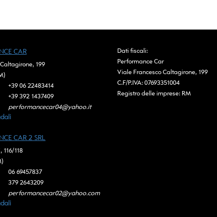
Dati fiscali:
NCE CAR
Performance Car
Caltagirone, 199
Viale Francesco Caltagirone, 199
M)
C.F/P.IVA:
07693351004
+39 06 22483414
Registro delle imprese:
RM
+39 392 1437409
performancecar04@yahoo.it
dali
CE CAR 2 SRL
, 116/118
M)
06 69457837
379 2643209
performancecar02@yahoo.com
dali