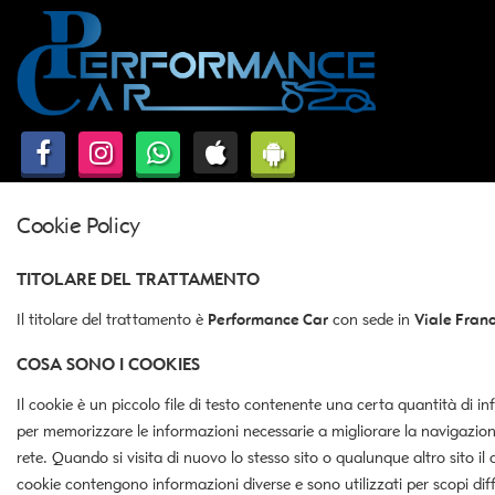
HOME
Le
tue
preferenze
AUTO USATE E KM0 ROMA
di
consenso
DICONO DI NOI
Il
seguente
pannello
Cookie Policy
ASSISTENZA
ti
consente
TITOLARE DEL TRATTAMENTO
di
CONTATTI
esprimere
Il titolare del trattamento è
Performance Car
con sede in
Viale Fran
le
tue
COSA SONO I COOKIES
preferenze
di
Il cookie è un piccolo file di testo contenente una certa quantità di i
consenso
per memorizzare le informazioni necessarie a migliorare la navigazione 
alle
rete. Quando si visita di nuovo lo stesso sito o qualunque altro sito il
tecnologie
di
cookie contengono informazioni diverse e sono utilizzati per scopi diff