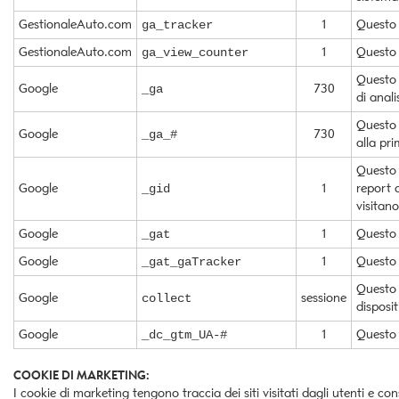
GestionaleAuto.com
1
Questo c
ga_tracker
GestionaleAuto.com
1
Questo 
ga_view_counter
Questo c
Google
730
_ga
di anal
Questo 
Google
730
_ga_#
alla pri
Questo 
Google
1
report a
_gid
visitan
Google
1
Questo 
_gat
Google
1
Questo c
_gat_gaTracker
Questo 
Google
sessione
collect
disposit
Google
1
Questo 
_dc_gtm_UA-#
COOKIE DI MARKETING:
I cookie di marketing tengono traccia dei siti visitati dagli utenti e co