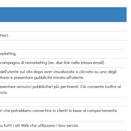
ter).
marketing.
a campagna di remarketing (es. due link nella stessa email).
ell'utente sul sito dopo aver visualizzato o cliccato su uno degli
citario e presentare pubblicità mirata all'utente.
esentare annunci pubblicitari più pertinenti. Ciò consente inoltre al
ncio.
i che potrebbero convertirsi in clienti in base al comportamento
utti i siti Web che utilizzano i loro servizi.